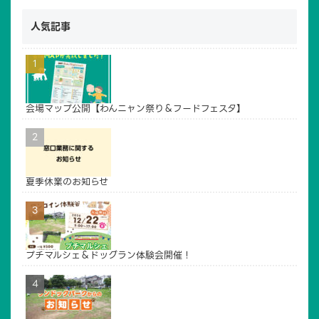
人気記事
会場マップ公開【わんニャン祭り＆フードフェスタ】
TOP
広場について
夏季休業のお知らせ
ドッグラン
貸し農園
イベントご利用案内
賛助会員・寄付
アクセス
管理・運営
プチマルシェ＆ドッグラン体験会開催！
お問い合わせ