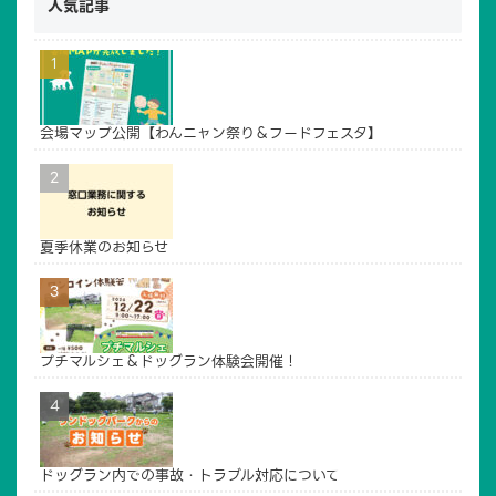
人気記事
会場マップ公開【わんニャン祭り＆フードフェスタ】
TOP
広場について
夏季休業のお知らせ
ドッグラン
貸し農園
イベントご利用案内
賛助会員・寄付
プチマルシェ＆ドッグラン体験会開催！
アクセス
管理・運営
お問い合わせ
ドッグラン内での事故・トラブル対応について