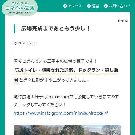
アクセス
運営
お問い合わせ
toggle 
広場完成まであともう少し！
2023.02.08
着々と進んでいる工事中の広場の様子です！
防災トイレ・舗装された通路、ドッグラン・貸し農
園
と徐々に形が出来上がってきました。
随時広場の様子はInstagramでも公開していきますので
チェックしてみてください！
https://www.instagram.com/nimile.hiroba/