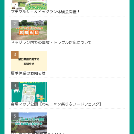
プチマルシェ＆ドッグラン体験会開催！
ドッグラン内での事故・トラブル対応について
TOP
広場について
ドッグラン
貸し農園
夏季休業のお知らせ
イベントご利用案内
賛助会員・寄付
アクセス
管理・運営
お問い合わせ
会場マップ公開【わんニャン祭り＆フードフェスタ】