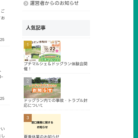
運営者からのお知らせ
、ご
てお
人気記事
.25
プチマルシェ＆ドッグラン体験会開
催！
、
-
.25
ドッグラン内での事故・トラブル対
応について
けい
たし
夏季休業のお知らせ