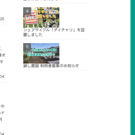
.25
シェアサイクル「ダイチャリ」を設
置しました
び、
掃ボ
9
貸し農園 利用者募集のお知らせ
.04
下の
めド
月
.04